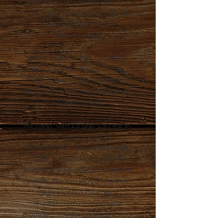
Mercatorpand, verhuisde ik in
1997 naar Antwerpen. Op 31
mei 1997 opende "De
Westernshop".
In het begin heette de winkel
“Route 66, de Westernshop”,
maar na een tijdje hebben we
besloten om de naam Route 66
te laten vallen.
Na meer dan 25 jaar zijn we er
nog steeds, als De
Westernshop. Heel anders dan
toen, maar nog steeds vol
originele en mooie, betaalbare
spullen. We zijn inmiddels meer
geëvolueerd naar een
mainstream richting: alle
modellen hoeden, dus echt voor