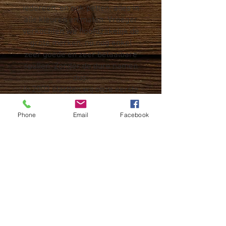
iedereen, en ook petten, alles in
alle kleuren en maten. Vroeger
verkochten we hoofdzakelijk de
grote merken, nu nog enkel
zeer goede en zeer betaalbare
spullen. Zonder de dure namen
dus.
In 2003 startten wij onze eerste
website en eind 2007 onze
eerste webshop. Die laatste
Phone
Email
Facebook
kreeg dit jaar een grondige
opknapbeurt en zo stappen we
het nieuwe decennium in met
een nieuwe website, een
opgesmukt assortiment en een
frisse kijk.
Kortom, we zijn klaar voor de
volgende 25 jaar!
Tot snel!