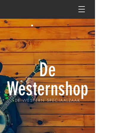
De
Westernshop
DE WESTERN SPECIAALZAAK